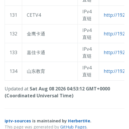
IPv4
131
CETV4
http://192.
直链
IPv4
132
金鹰卡通
http://192.
直链
IPv4
133
嘉佳卡通
http://192.
直链
IPv4
134
山东教育
http://192.
直链
Updated at
Sat Aug 08 2026 04:53:12 GMT+0000
(Coordinated Universal Time)
iptv-sources
is maintained by
HerbertHe
.
This page was generated by
GitHub Pages
.