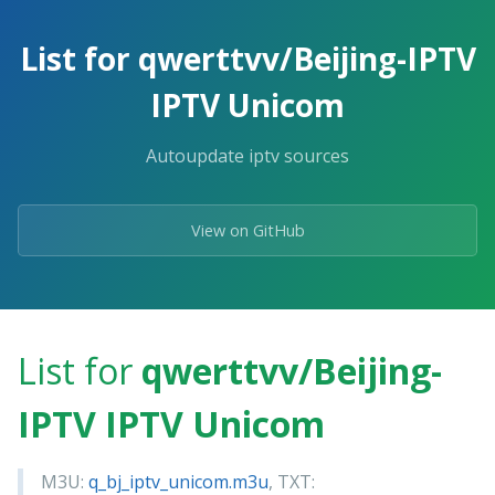
Skip
to
List for qwerttvv/Beijing-IPTV
the
content.
IPTV Unicom
Autoupdate iptv sources
View on GitHub
List for
qwerttvv/Beijing-
IPTV IPTV Unicom
M3U:
q_bj_iptv_unicom.m3u
, TXT: